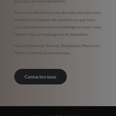
pour plus de renseignements.
Si nous ne décrochons pas de suite c’est que nous
sommes en situation de conduite ou que nous
nous concentrons sur un toilettage en cours mais
laissez-nous un message sur le répondeur.
Nous desservons Tournai, Templeuve, Mouscron,
Menin, Courtrai et ses environs.
Contactez nous