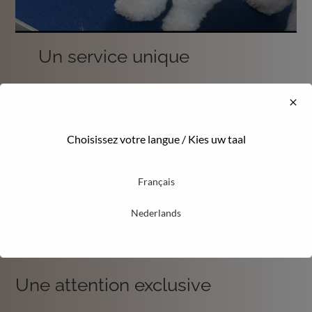
Un service unique
Un véhicule entièrement équipé en salon de
toilettage mobile à domicile ! Une baignoire avec
de l’eau chaude, une table, un séchoir, notre
Choisissez votre langue / Kies uw taal
meilleur paire de ciseaux, un beau sourire et c’est
parti pour le toilettage à domicile, de votre
Français
animal. Notre cabine air conditionnée avec son
équipement professionnel dernière génération
Nederlands
dispose de tout le confort nécessaire afin de
chouchouter votre animal.
Une attention exclusive