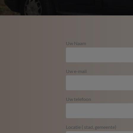
Uw Naam
Uw e-mail
Uw telefoon
Locatie ( stad, gemeente)