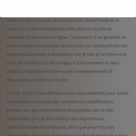
Dog’n Style apporte le plus grand soin à la création et à la
mise à jour du site. Dog’n Style éditeur de ce site, s’efforce
d’assurer au mieux de ses possibilités, l’exactitude et la
mise à jour des informations diffusées sur le site au
moment de leur mise en ligne. Cependant, il ne garantit en
aucune façon l’exactitude, la précision ou l’exhaustivité des
informations mises à disposition sur le site et se réserve le
droit de modifier ou de corriger, à tout moment et sans
préavis préalable le contenu des renseignements et
documents publiés sur le site.
De fait, Dog’n Style décline toute responsabilité pour toute
imprécision, inexactitude, omission ou modification
portant sur des informations disponibles sur ce site,
notamment en cas d’évolution des dispositions
administratives et juridiques, ainsi que pour tous les
dommages résultant d’une intrusion frauduleuse d’un tiers,