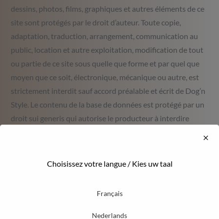
dessins, photos, films, graphiques et autres éléments de ce
site sont protégés par le droit d’auteur. Toute copie,
adaptation, traduction, arrangement, communication au
public, location et autre exploitation, modification de tout
ou partie de ce site sous quelle que forme et par quel que
moyen que ce soit, électronique, mécanique ou autre, est
strictement interdit sauf accord préalable et écrit de Dog’n
Style. Le contenu de la base de données est protégé par un
droit sui generis qui autorise le producteur à interdire
toute extraction et/ou réutilisation de tout ou partie de ce
contenu. Toute infraction à ces droits peut entraîner des
poursuites civiles ou pénales.
Choisissez votre langue / Kies uw taal
Mise en garde quant à
Français
l’information fournie sur le site
Nederlands